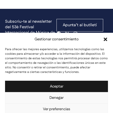
Subscriu-te al newsletter
Apunta’t al butlletí
del 53è Festival
Internacional de Música de
Cadaqués i rep totes les
Gestionar consentimiento
novetats i promocions
abans que ningú.
Para ofrecer las mejores experiencias, utilizamos tecnologías como las
cookies para almacenar y/o acceder a la información del dispositivo. El
consentimiento de estas tecnologías nos permitirá procesar datos como
el comportamiento de navegación o las identificaciones únicas en este
Inici
sitio. No consentir o retirar el consentimiento, puede afectar
Calendari
negativamente a ciertas características y funciones.
El Festival
Compra entrades
Aceptar
Política de privadesa
Política de cookies
comunicacio@festivalcadaques.com
Denegar
©2026, Festival Internacional de
Ver preferencias
Música de Cadaqués. Tots els drets